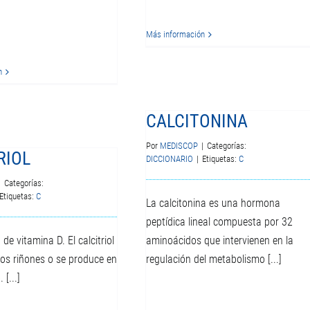
Más información
n
CALCITONINA
Por
MEDISCOP
|
Categorías:
RIOL
DICCIONARIO
|
Etiquetas:
C
|
Categorías:
Etiquetas:
C
La calcitonina es una hormona
peptídica lineal compuesta por 32
de vitamina D. El calcitriol
aminoácidos que intervienen en la
los riñones o se produce en
regulación del metabolismo [...]
 [...]