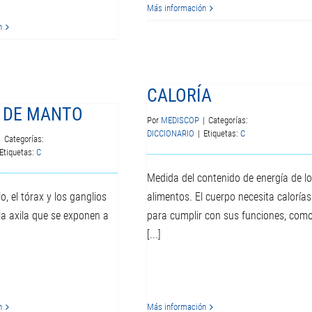
Más información
n
CALORÍA
 DE MANTO
Por
MEDISCOP
|
Categorías:
DICCIONARIO
|
Etiquetas:
C
|
Categorías:
Etiquetas:
C
Medida del contenido de energía de l
lo, el tórax y los ganglios
alimentos. El cuerpo necesita calorías
 la axila que se exponen a
para cumplir con sus funciones, com
[...]
n
Más información