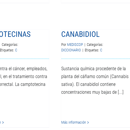
OTECINAS
CANABIDIOL
|
Categorías:
Por
MEDISCOP
|
Categorías:
Etiquetas:
C
DICCIONARIO
|
Etiquetas:
C
tra el cáncer, empleados,
Sustancia química procedente de la
l, en el tratamiento contra
planta del cáñamo común (Cannabis
orrectal. La camptotecina
sativa). El canabidiol contiene
concentraciones muy bajas de [...]
n
Más información