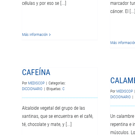
células y por eso se [...]
marcador tum
cáncer. El [...
Más información
Más informació
CAFEÍNA
CALAM
Por
MEDISCOP
|
Categorías:
DICCIONARIO
|
Etiquetas:
C
Por
MEDISCOP
DICCIONARIO
|
Alcaloide vegetal del grupo de las
xantinas, que se encuentra en el café,
Un calambre 
té, chocolate y mate, y [...]
repentina e 
músculos. L