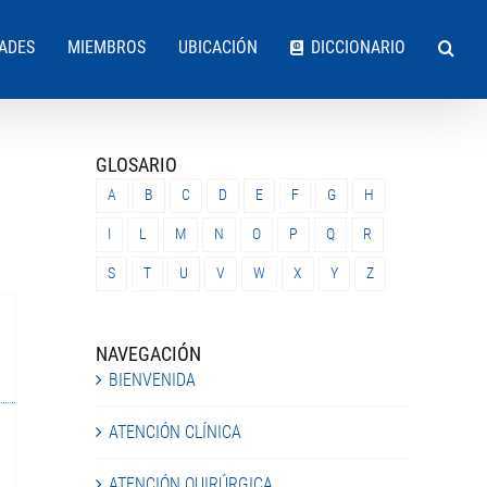
DADES
MIEMBROS
UBICACIÓN
DICCIONARIO
GLOSARIO
A
B
C
D
E
F
G
H
I
L
M
N
O
P
Q
R
S
T
U
V
W
X
Y
Z
NAVEGACIÓN
BIENVENIDA
ATENCIÓN CLÍNICA
ATENCIÓN QUIRÚRGICA