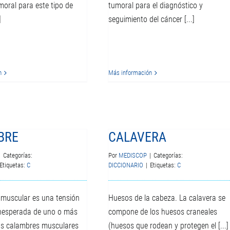
oral para este tipo de
tumoral para el diagnóstico y
]
seguimiento del cáncer [...]
n
Más información
BRE
CALAVERA
|
Categorías:
Por
MEDISCOP
|
Categorías:
Etiquetas:
C
DICCIONARIO
|
Etiquetas:
C
muscular es una tensión
Huesos de la cabeza. La calavera se
inesperada de uno o más
compone de los huesos craneales
os calambres musculares
(huesos que rodean y protegen el [...]