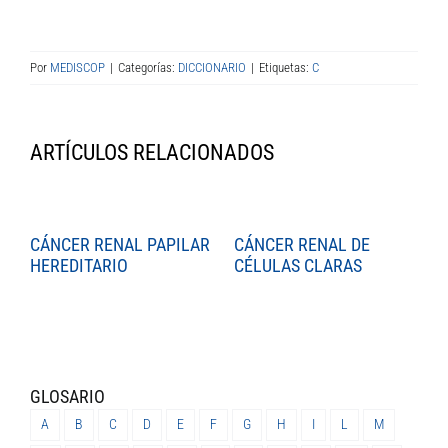
Por
MEDISCOP
|
Categorías:
DICCIONARIO
|
Etiquetas:
C
ARTÍCULOS RELACIONADOS
CÁNCER RENAL PAPILAR
CÁNCER RENAL DE
C
HEREDITARIO
CÉLULAS CLARAS
C
GLOSARIO
A
B
C
D
E
F
G
H
I
L
M