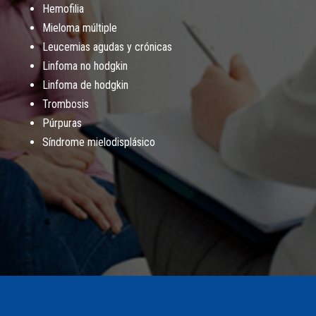
Hemofilia
Mieloma múltiple
Leucemias agudas y crónicas
Linfoma no hodgkin
Linfoma de hodgkin
Trombosis
Púrpuras
Síndrome mielodisplásico