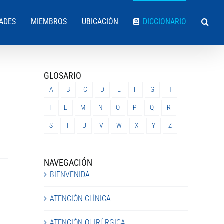
DADES
MIEMBROS
UBICACIÓN
DICCIONARIO
GLOSARIO
A
B
C
D
E
F
G
H
I
L
M
N
O
P
Q
R
S
T
U
V
W
X
Y
Z
NAVEGACIÓN
BIENVENIDA
ATENCIÓN CLÍNICA
ATENCIÓN QUIRÚRGICA