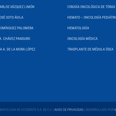
CARLOS VÁZQUEZ LIMÓN
CIRUGÍA ONCOLÓGICA DE TÓRAX
OSÉ SOTO ÁVILA
HEMATO – ONCOLOGÍA PEDIÁTR
DOMÍNGUEZ PALOMERA
HEMATOLOGÍA
A. CHÁVEZ PANDURO
ONCOLOGÍA MÉDICA
IA A. DE LA MORA LÓPEZ
TRASPLANTE DE MÉDULA ÓSEA
ATOLOGÍA DE OCCIDENTE S.A. DE C.V. |
AVISO DE PRIVACIDAD
| DESARROLLADO POR
M