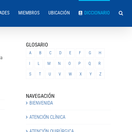
DADES
MIEMBROS
UBICACIÓN
DICCIONARIO
GLOSARIO
A
B
C
D
E
F
G
H
la
I
L
M
N
O
P
Q
R
S
T
U
V
W
X
Y
Z
NAVEGACIÓN
BIENVENIDA
ATENCIÓN CLÍNICA
ATENCIÓN QUIRÚRGICA