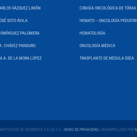
CARLOS VÁZQUEZ LIMÓN
CIRUGÍA ONCOLÓGICA DE TÓRAX
OSÉ SOTO ÁVILA
HEMATO – ONCOLOGÍA PEDIÁTR
DOMÍNGUEZ PALOMERA
HEMATOLOGÍA
A. CHÁVEZ PANDURO
ONCOLOGÍA MÉDICA
IA A. DE LA MORA LÓPEZ
TRASPLANTE DE MÉDULA ÓSEA
ATOLOGÍA DE OCCIDENTE S.A. DE C.V. |
AVISO DE PRIVACIDAD
| DESARROLLADO POR
M