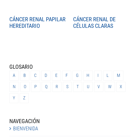
CÁNCER RENAL PAPILAR
CÁNCER RENAL DE
C
HEREDITARIO
CÉLULAS CLARAS
C
GLOSARIO
A
B
C
D
E
F
G
H
I
L
M
N
O
P
Q
R
S
T
U
V
W
X
Y
Z
NAVEGACIÓN
BIENVENIDA