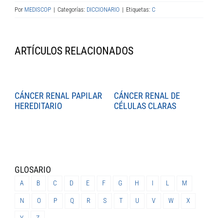
Por
MEDISCOP
|
Categorías:
DICCIONARIO
|
Etiquetas:
C
ARTÍCULOS RELACIONADOS
CÁNCER RENAL PAPILAR
CÁNCER RENAL DE
C
HEREDITARIO
CÉLULAS CLARAS
C
GLOSARIO
A
B
C
D
E
F
G
H
I
L
M
N
O
P
Q
R
S
T
U
V
W
X