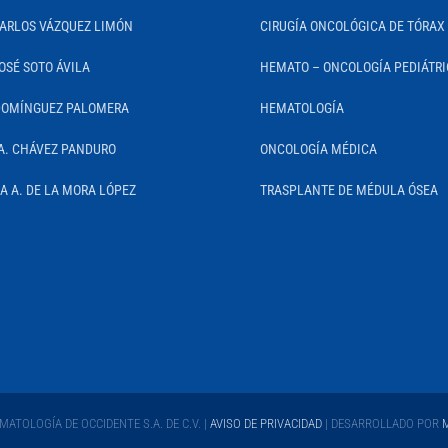
CARLOS VÁZQUEZ LIMÓN
CIRUGÍA ONCOLÓGICA DE TÓRAX
OSÉ SOTO ÁVILA
HEMATO – ONCOLOGÍA PEDIÁTR
DOMÍNGUEZ PALOMERA
HEMATOLOGÍA
A. CHÁVEZ PANDURO
ONCOLOGÍA MÉDICA
IA A. DE LA MORA LÓPEZ
TRASPLANTE DE MÉDULA ÓSEA
ATOLOGÍA DE OCCIDENTE S.A. DE C.V. |
AVISO DE PRIVACIDAD
| DESARROLLADO POR
M