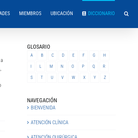
DADES
MIEMBROS
UBICACIÓN
DICCIONARIO
GLOSARIO
A
B
C
D
E
F
G
H
 a
I
L
M
N
O
P
Q
R
,
S
T
U
V
W
X
Y
Z
o
NAVEGACIÓN
BIENVENIDA
ATENCIÓN CLÍNICA
ATENCIÓN QUIRÚRGICA