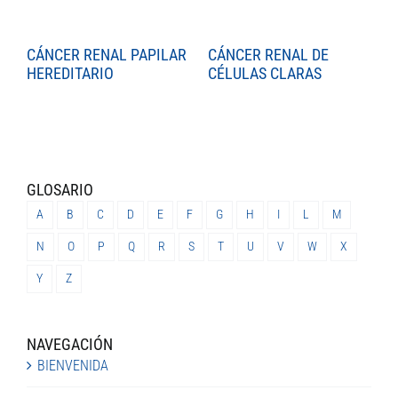
CÁNCER RENAL PAPILAR
CÁNCER RENAL DE
C
HEREDITARIO
CÉLULAS CLARAS
C
GLOSARIO
A
B
C
D
E
F
G
H
I
L
M
N
O
P
Q
R
S
T
U
V
W
X
Y
Z
NAVEGACIÓN
BIENVENIDA