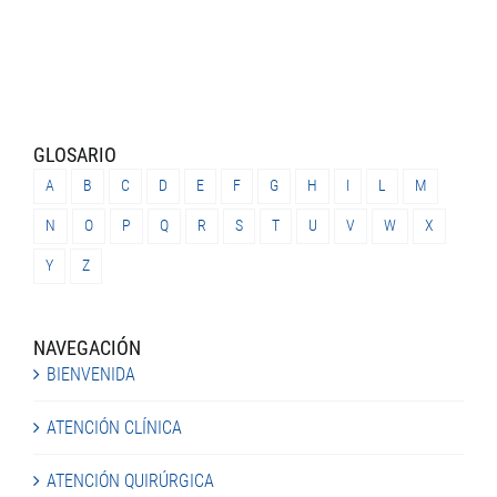
GLOSARIO
A
B
C
D
E
F
G
H
I
L
M
N
O
P
Q
R
S
T
U
V
W
X
Y
Z
NAVEGACIÓN
BIENVENIDA
ATENCIÓN CLÍNICA
ATENCIÓN QUIRÚRGICA