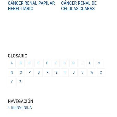
CÁNCER RENAL PAPILAR
CÁNCER RENAL DE
C
HEREDITARIO
CÉLULAS CLARAS
C
GLOSARIO
A
B
C
D
E
F
G
H
I
L
M
N
O
P
Q
R
S
T
U
V
W
X
Y
Z
NAVEGACIÓN
BIENVENIDA