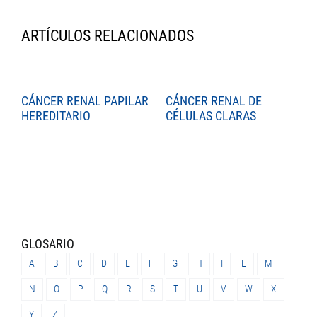
ARTÍCULOS RELACIONADOS
CÁNCER RENAL PAPILAR
CÁNCER RENAL DE
C
HEREDITARIO
CÉLULAS CLARAS
C
GLOSARIO
A
B
C
D
E
F
G
H
I
L
M
N
O
P
Q
R
S
T
U
V
W
X
Y
Z