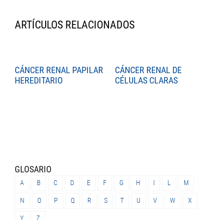
ARTÍCULOS RELACIONADOS
CÁNCER RENAL PAPILAR
CÁNCER RENAL DE
C
HEREDITARIO
CÉLULAS CLARAS
C
GLOSARIO
A
B
C
D
E
F
G
H
I
L
M
N
O
P
Q
R
S
T
U
V
W
X
Y
Z