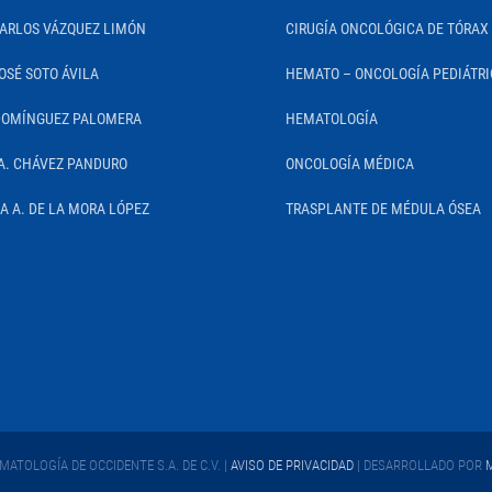
CARLOS VÁZQUEZ LIMÓN
CIRUGÍA ONCOLÓGICA DE TÓRAX
OSÉ SOTO ÁVILA
HEMATO – ONCOLOGÍA PEDIÁTR
DOMÍNGUEZ PALOMERA
HEMATOLOGÍA
A. CHÁVEZ PANDURO
ONCOLOGÍA MÉDICA
IA A. DE LA MORA LÓPEZ
TRASPLANTE DE MÉDULA ÓSEA
ATOLOGÍA DE OCCIDENTE S.A. DE C.V. |
AVISO DE PRIVACIDAD
| DESARROLLADO POR
M