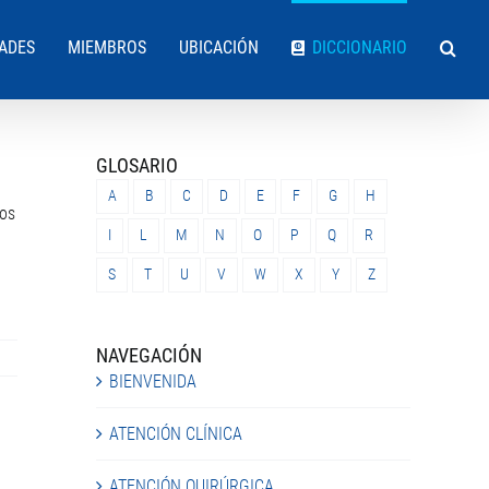
DADES
MIEMBROS
UBICACIÓN
DICCIONARIO
GLOSARIO
A
B
C
D
E
F
G
H
los
I
L
M
N
O
P
Q
R
S
T
U
V
W
X
Y
Z
NAVEGACIÓN
BIENVENIDA
ATENCIÓN CLÍNICA
ATENCIÓN QUIRÚRGICA