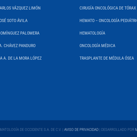
CARLOS VÁZQUEZ LIMÓN
CIRUGÍA ONCOLÓGICA DE TÓRAX
OSÉ SOTO ÁVILA
HEMATO – ONCOLOGÍA PEDIÁTR
DOMÍNGUEZ PALOMERA
HEMATOLOGÍA
A. CHÁVEZ PANDURO
ONCOLOGÍA MÉDICA
IA A. DE LA MORA LÓPEZ
TRASPLANTE DE MÉDULA ÓSEA
ATOLOGÍA DE OCCIDENTE S.A. DE C.V. |
AVISO DE PRIVACIDAD
| DESARROLLADO POR
M