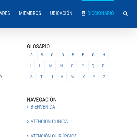
DADES
MIEMBROS
UBICACIÓN
DICCIONARIO
GLOSARIO
A
B
C
D
E
F
G
H
I
L
M
N
O
P
Q
R
o
S
T
U
V
W
X
Y
Z
NAVEGACIÓN
BIENVENIDA
ATENCIÓN CLÍNICA
ATENCIÓN QUIRÚRGICA