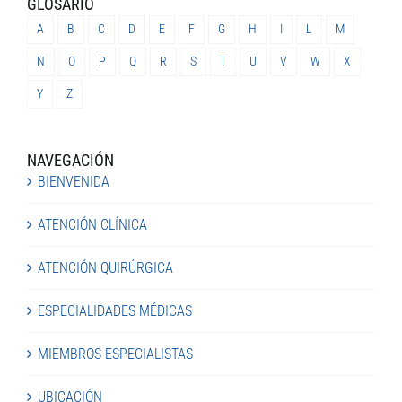
GLOSARIO
A
B
C
D
E
F
G
H
I
L
M
N
O
P
Q
R
S
T
U
V
W
X
Y
Z
NAVEGACIÓN
BIENVENIDA
ATENCIÓN CLÍNICA
ATENCIÓN QUIRÚRGICA
ESPECIALIDADES MÉDICAS
MIEMBROS ESPECIALISTAS
UBICACIÓN