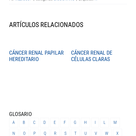
ARTÍCULOS RELACIONADOS
CÁNCER RENAL PAPILAR
CÁNCER RENAL DE
C
HEREDITARIO
CÉLULAS CLARAS
C
GLOSARIO
A
B
C
D
E
F
G
H
I
L
M
N
O
P
Q
R
S
T
U
V
W
X