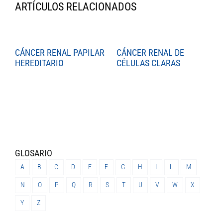
ARTÍCULOS RELACIONADOS
CÁNCER RENAL PAPILAR
CÁNCER RENAL DE
C
HEREDITARIO
CÉLULAS CLARAS
C
GLOSARIO
A
B
C
D
E
F
G
H
I
L
M
N
O
P
Q
R
S
T
U
V
W
X
Y
Z