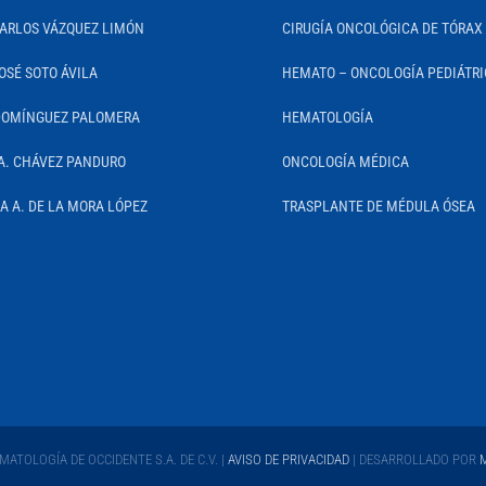
CARLOS VÁZQUEZ LIMÓN
CIRUGÍA ONCOLÓGICA DE TÓRAX
OSÉ SOTO ÁVILA
HEMATO – ONCOLOGÍA PEDIÁTR
DOMÍNGUEZ PALOMERA
HEMATOLOGÍA
A. CHÁVEZ PANDURO
ONCOLOGÍA MÉDICA
IA A. DE LA MORA LÓPEZ
TRASPLANTE DE MÉDULA ÓSEA
ATOLOGÍA DE OCCIDENTE S.A. DE C.V. |
AVISO DE PRIVACIDAD
| DESARROLLADO POR
M