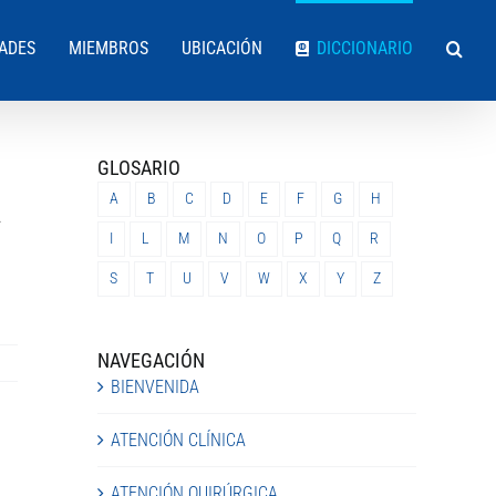
DADES
MIEMBROS
UBICACIÓN
DICCIONARIO
GLOSARIO
A
B
C
D
E
F
G
H
.
I
L
M
N
O
P
Q
R
S
T
U
V
W
X
Y
Z
NAVEGACIÓN
BIENVENIDA
ATENCIÓN CLÍNICA
ATENCIÓN QUIRÚRGICA