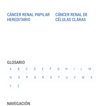
CÁNCER RENAL PAPILAR
CÁNCER RENAL DE
C
HEREDITARIO
CÉLULAS CLARAS
C
GLOSARIO
A
B
C
D
E
F
G
H
I
L
M
N
O
P
Q
R
S
T
U
V
W
X
Y
Z
NAVEGACIÓN