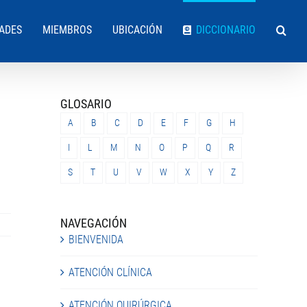
DADES
MIEMBROS
UBICACIÓN
DICCIONARIO
GLOSARIO
A
B
C
D
E
F
G
H
I
L
M
N
O
P
Q
R
S
T
U
V
W
X
Y
Z
NAVEGACIÓN
BIENVENIDA
ATENCIÓN CLÍNICA
ATENCIÓN QUIRÚRGICA