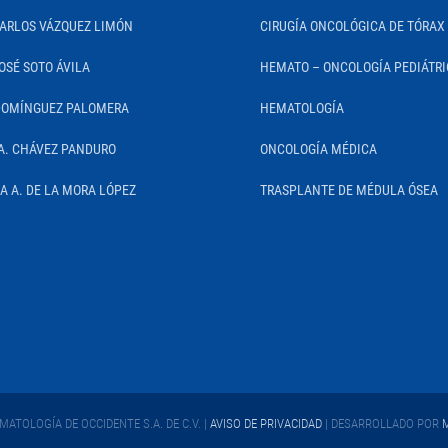
CARLOS VÁZQUEZ LIMÓN
CIRUGÍA ONCOLÓGICA DE TÓRAX
OSÉ SOTO ÁVILA
HEMATO – ONCOLOGÍA PEDIÁTR
DOMÍNGUEZ PALOMERA
HEMATOLOGÍA
A. CHÁVEZ PANDURO
ONCOLOGÍA MÉDICA
IA A. DE LA MORA LÓPEZ
TRASPLANTE DE MÉDULA ÓSEA
ATOLOGÍA DE OCCIDENTE S.A. DE C.V. |
AVISO DE PRIVACIDAD
| DESARROLLADO POR
M