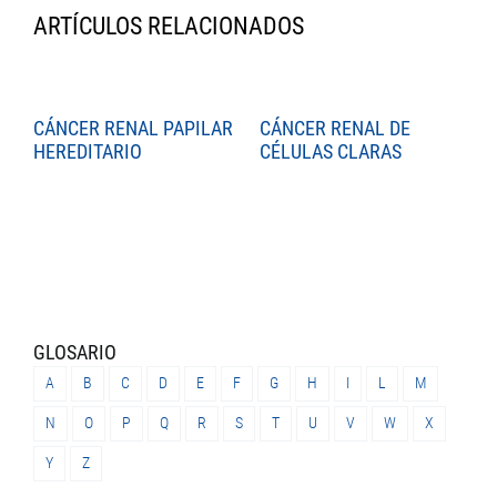
ARTÍCULOS RELACIONADOS
CÁNCER RENAL PAPILAR
CÁNCER RENAL DE
C
HEREDITARIO
CÉLULAS CLARAS
C
GLOSARIO
A
B
C
D
E
F
G
H
I
L
M
N
O
P
Q
R
S
T
U
V
W
X
Y
Z