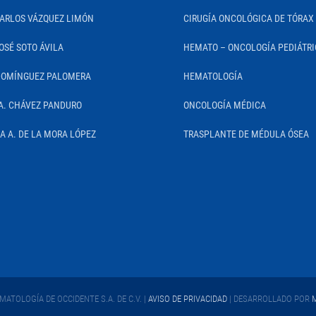
CARLOS VÁZQUEZ LIMÓN
CIRUGÍA ONCOLÓGICA DE TÓRAX
OSÉ SOTO ÁVILA
HEMATO – ONCOLOGÍA PEDIÁTR
DOMÍNGUEZ PALOMERA
HEMATOLOGÍA
A. CHÁVEZ PANDURO
ONCOLOGÍA MÉDICA
IA A. DE LA MORA LÓPEZ
TRASPLANTE DE MÉDULA ÓSEA
ATOLOGÍA DE OCCIDENTE S.A. DE C.V. |
AVISO DE PRIVACIDAD
| DESARROLLADO POR
M