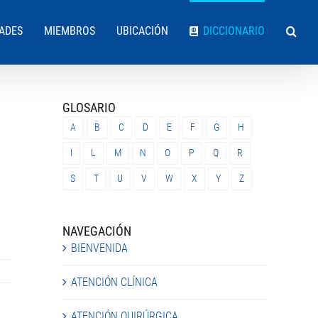
DADES
MIEMBROS
UBICACIÓN
DICCIONARIO
GLOSARIO
A
B
C
D
E
F
G
H
I
L
M
N
O
P
Q
R
S
T
U
V
W
X
Y
Z
NAVEGACIÓN
BIENVENIDA
ATENCIÓN CLÍNICA
ATENCIÓN QUIRÚRGICA