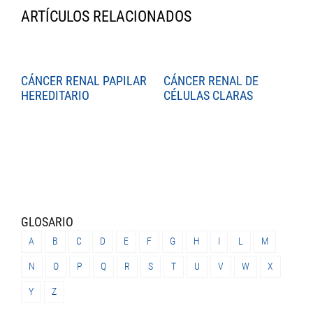
ARTÍCULOS RELACIONADOS
CÁNCER RENAL PAPILAR
CÁNCER RENAL DE
C
HEREDITARIO
CÉLULAS CLARAS
C
GLOSARIO
A
B
C
D
E
F
G
H
I
L
M
N
O
P
Q
R
S
T
U
V
W
X
Y
Z