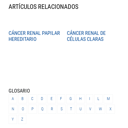
ARTÍCULOS RELACIONADOS
CÁNCER RENAL PAPILAR
CÁNCER RENAL DE
C
HEREDITARIO
CÉLULAS CLARAS
C
GLOSARIO
A
B
C
D
E
F
G
H
I
L
M
N
O
P
Q
R
S
T
U
V
W
X
Y
Z