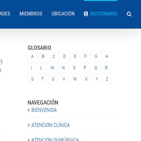
DADES
MIEMBROS
UBICACIÓN
DICCIONARIO
GLOSARIO
A
B
C
D
E
F
G
H
r)
I
L
M
N
O
P
Q
R
n
S
T
U
V
W
X
Y
Z
NAVEGACIÓN
BIENVENIDA
ATENCIÓN CLÍNICA
ATENCIÓN QUIRÚRGICA