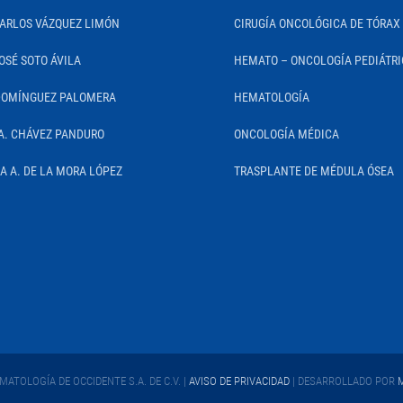
CARLOS VÁZQUEZ LIMÓN
CIRUGÍA ONCOLÓGICA DE TÓRAX
OSÉ SOTO ÁVILA
HEMATO – ONCOLOGÍA PEDIÁTR
DOMÍNGUEZ PALOMERA
HEMATOLOGÍA
A. CHÁVEZ PANDURO
ONCOLOGÍA MÉDICA
IA A. DE LA MORA LÓPEZ
TRASPLANTE DE MÉDULA ÓSEA
ATOLOGÍA DE OCCIDENTE S.A. DE C.V. |
AVISO DE PRIVACIDAD
| DESARROLLADO POR
M