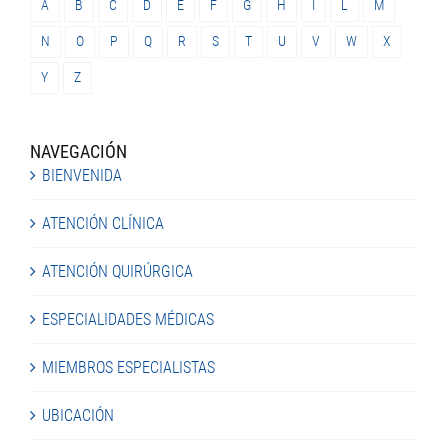
A
B
C
D
E
F
G
H
I
L
M
N
O
P
Q
R
S
T
U
V
W
X
Y
Z
NAVEGACIÓN
BIENVENIDA
ATENCIÓN CLÍNICA
ATENCIÓN QUIRÚRGICA
ESPECIALIDADES MÉDICAS
MIEMBROS ESPECIALISTAS
UBICACIÓN