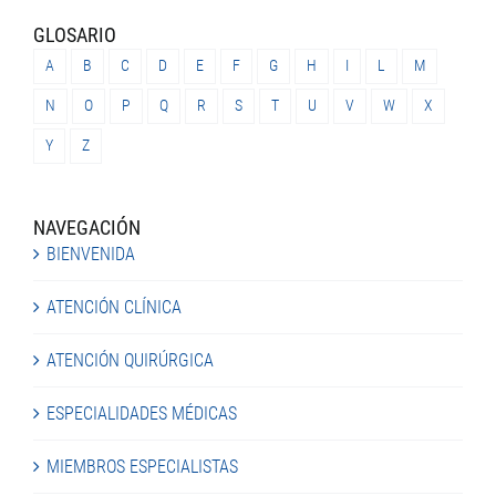
GLOSARIO
A
B
C
D
E
F
G
H
I
L
M
N
O
P
Q
R
S
T
U
V
W
X
Y
Z
NAVEGACIÓN
BIENVENIDA
ATENCIÓN CLÍNICA
ATENCIÓN QUIRÚRGICA
ESPECIALIDADES MÉDICAS
MIEMBROS ESPECIALISTAS