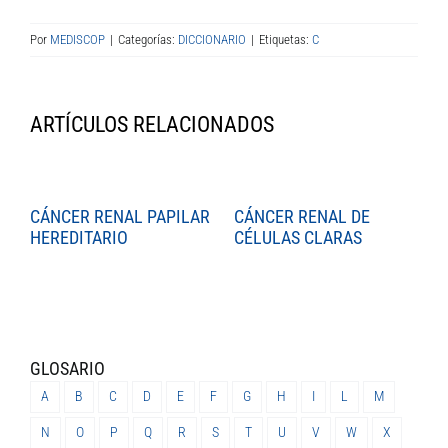
Por
MEDISCOP
|
Categorías:
DICCIONARIO
|
Etiquetas:
C
ARTÍCULOS RELACIONADOS
CÁNCER RENAL PAPILAR
CÁNCER RENAL DE
C
HEREDITARIO
CÉLULAS CLARAS
C
GLOSARIO
A
B
C
D
E
F
G
H
I
L
M
N
O
P
Q
R
S
T
U
V
W
X