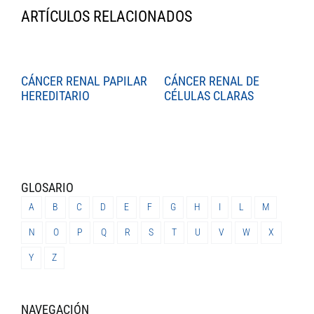
ARTÍCULOS RELACIONADOS
CÁNCER RENAL PAPILAR
CÁNCER RENAL DE
C
HEREDITARIO
CÉLULAS CLARAS
C
GLOSARIO
A
B
C
D
E
F
G
H
I
L
M
N
O
P
Q
R
S
T
U
V
W
X
Y
Z
NAVEGACIÓN