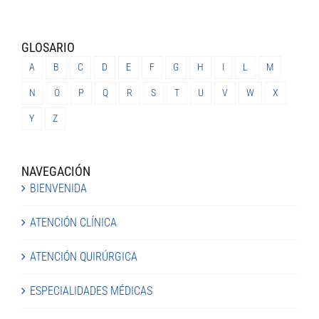
GLOSARIO
A
B
C
D
E
F
G
H
I
L
M
N
O
P
Q
R
S
T
U
V
W
X
Y
Z
NAVEGACIÓN
BIENVENIDA
ATENCIÓN CLÍNICA
ATENCIÓN QUIRÚRGICA
ESPECIALIDADES MÉDICAS