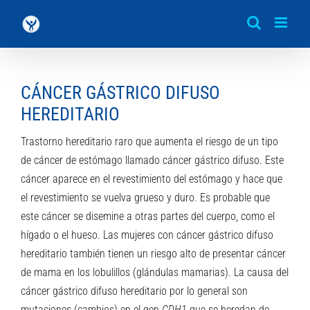
Saltar
al
contenido
CÁNCER GÁSTRICO DIFUSO
HEREDITARIO
Trastorno hereditario raro que aumenta el riesgo de un tipo
de cáncer de estómago llamado cáncer gástrico difuso. Este
cáncer aparece en el revestimiento del estómago y hace que
el revestimiento se vuelva grueso y duro. Es probable que
este cáncer se disemine a otras partes del cuerpo, como el
hígado o el hueso. Las mujeres con cáncer gástrico difuso
hereditario también tienen un riesgo alto de presentar cáncer
de mama en los lobulillos (glándulas mamarias). La causa del
cáncer gástrico difuso hereditario por lo general son
mutaciones (cambios) en el gen
CDH1
que se heredan de