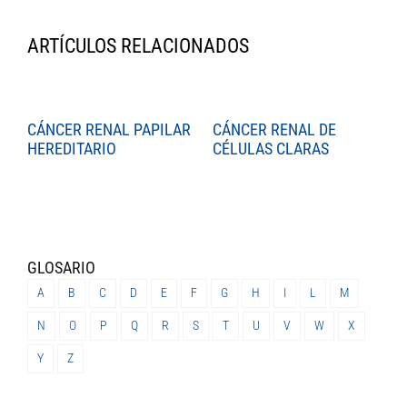
ARTÍCULOS RELACIONADOS
CÁNCER RENAL PAPILAR
CÁNCER RENAL DE
C
HEREDITARIO
CÉLULAS CLARAS
C
GLOSARIO
A
B
C
D
E
F
G
H
I
L
M
N
O
P
Q
R
S
T
U
V
W
X
Y
Z