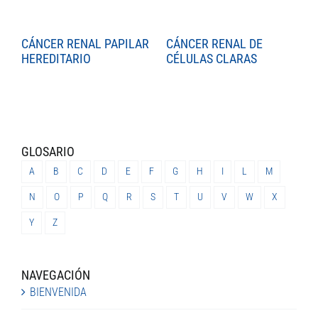
CÁNCER RENAL PAPILAR
CÁNCER RENAL DE
C
HEREDITARIO
CÉLULAS CLARAS
C
GLOSARIO
A
B
C
D
E
F
G
H
I
L
M
N
O
P
Q
R
S
T
U
V
W
X
Y
Z
NAVEGACIÓN
BIENVENIDA