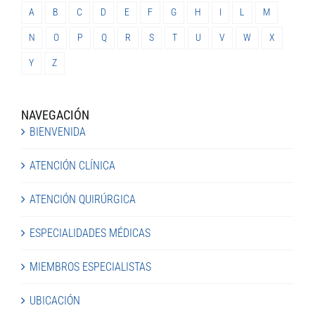
A
B
C
D
E
F
G
H
I
L
M
N
O
P
Q
R
S
T
U
V
W
X
Y
Z
NAVEGACIÓN
BIENVENIDA
ATENCIÓN CLÍNICA
ATENCIÓN QUIRÚRGICA
ESPECIALIDADES MÉDICAS
MIEMBROS ESPECIALISTAS
UBICACIÓN