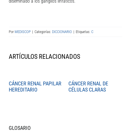
diseminado a los ganglios linfáticos.
Por
MEDISCOP
|
Categorías:
DICCIONARIO
|
Etiquetas:
C
ARTÍCULOS RELACIONADOS
CÁNCER RENAL PAPILAR
CÁNCER RENAL DE
C
HEREDITARIO
CÉLULAS CLARAS
C
GLOSARIO