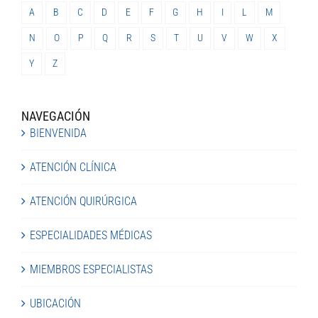
A
B
C
D
E
F
G
H
I
L
M
N
O
P
Q
R
S
T
U
V
W
X
Y
Z
NAVEGACIÓN
BIENVENIDA
ATENCIÓN CLÍNICA
ATENCIÓN QUIRÚRGICA
ESPECIALIDADES MÉDICAS
MIEMBROS ESPECIALISTAS
UBICACIÓN