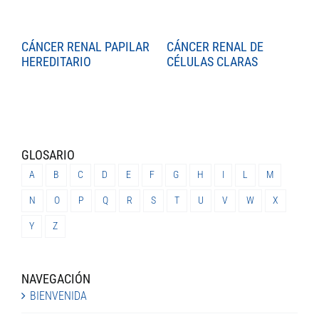
CÁNCER RENAL PAPILAR
CÁNCER RENAL DE
C
HEREDITARIO
CÉLULAS CLARAS
C
GLOSARIO
A
B
C
D
E
F
G
H
I
L
M
N
O
P
Q
R
S
T
U
V
W
X
Y
Z
NAVEGACIÓN
BIENVENIDA