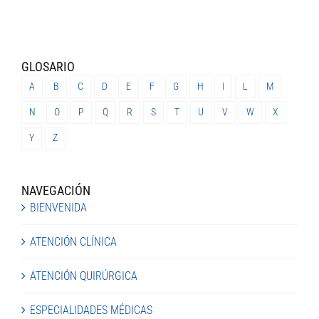
GLOSARIO
A
B
C
D
E
F
G
H
I
L
M
N
O
P
Q
R
S
T
U
V
W
X
Y
Z
NAVEGACIÓN
BIENVENIDA
ATENCIÓN CLÍNICA
ATENCIÓN QUIRÚRGICA
ESPECIALIDADES MÉDICAS