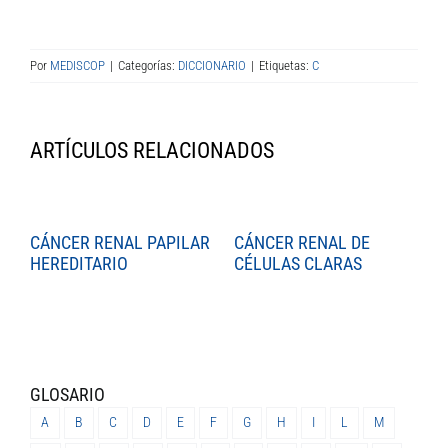
Por
MEDISCOP
|
Categorías:
DICCIONARIO
|
Etiquetas:
C
ARTÍCULOS RELACIONADOS
CÁNCER RENAL PAPILAR
CÁNCER RENAL DE
C
HEREDITARIO
CÉLULAS CLARAS
C
GLOSARIO
A
B
C
D
E
F
G
H
I
L
M