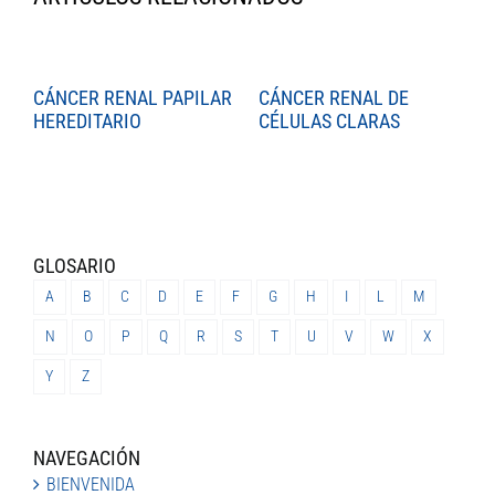
CÁNCER RENAL PAPILAR
CÁNCER RENAL DE
C
HEREDITARIO
CÉLULAS CLARAS
C
GLOSARIO
A
B
C
D
E
F
G
H
I
L
M
N
O
P
Q
R
S
T
U
V
W
X
Y
Z
NAVEGACIÓN
BIENVENIDA