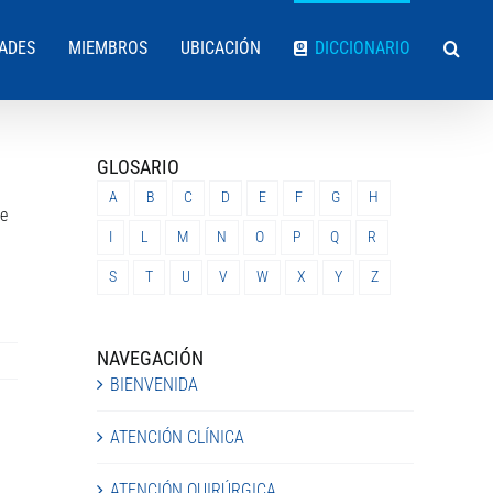
DADES
MIEMBROS
UBICACIÓN
DICCIONARIO
GLOSARIO
A
B
C
D
E
F
G
H
te
I
L
M
N
O
P
Q
R
S
T
U
V
W
X
Y
Z
NAVEGACIÓN
BIENVENIDA
ATENCIÓN CLÍNICA
ATENCIÓN QUIRÚRGICA