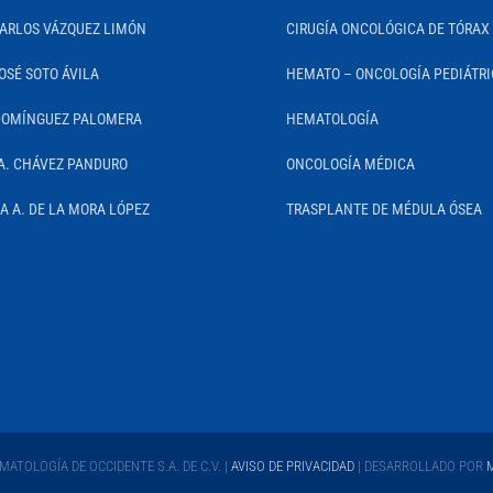
CARLOS VÁZQUEZ LIMÓN
CIRUGÍA ONCOLÓGICA DE TÓRAX
OSÉ SOTO ÁVILA
HEMATO – ONCOLOGÍA PEDIÁTR
DOMÍNGUEZ PALOMERA
HEMATOLOGÍA
A. CHÁVEZ PANDURO
ONCOLOGÍA MÉDICA
IA A. DE LA MORA LÓPEZ
TRASPLANTE DE MÉDULA ÓSEA
ATOLOGÍA DE OCCIDENTE S.A. DE C.V. |
AVISO DE PRIVACIDAD
| DESARROLLADO POR
M