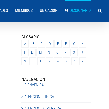
DADES
MIEMBROS
UBICACIÓN
DICCIONARIO
GLOSARIO
A
B
C
D
E
F
G
H
I
L
M
N
O
P
Q
R
S
T
U
V
W
X
Y
Z
NAVEGACIÓN
BIENVENIDA
ATENCIÓN CLÍNICA
ATENCIÓN QUIRÚRGICA