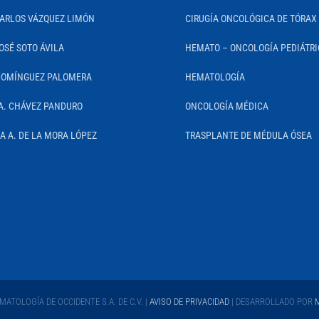
CARLOS VÁZQUEZ LIMÓN
CIRUGÍA ONCOLÓGICA DE TÓRAX
OSÉ SOTO ÁVILA
HEMATO – ONCOLOGÍA PEDIÁTR
DOMÍNGUEZ PALOMERA
HEMATOLOGÍA
A. CHÁVEZ PANDURO
ONCOLOGÍA MÉDICA
IA A. DE LA MORA LÓPEZ
TRASPLANTE DE MÉDULA ÓSEA
ATOLOGÍA DE OCCIDENTE S.A. DE C.V. |
AVISO DE PRIVACIDAD
| DESARROLLADO POR
M