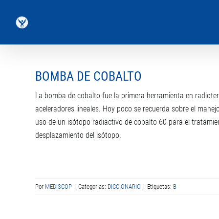
Saltar
al
contenido
BOMBA DE COBALTO
La bomba de cobalto fue la primera herramienta en radiotera
aceleradores lineales. Hoy poco se recuerda sobre el mane
uso de un isótopo radiactivo de cobalto 60 para el tratami
desplazamiento del isótopo.
Por
MEDISCOP
|
Categorías:
DICCIONARIO
|
Etiquetas:
B