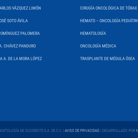
CARLOS VÁZQUEZ LIMÓN
CIRUGÍA ONCOLÓGICA DE TÓRAX
OSÉ SOTO ÁVILA
HEMATO – ONCOLOGÍA PEDIÁTR
DOMÍNGUEZ PALOMERA
HEMATOLOGÍA
A. CHÁVEZ PANDURO
ONCOLOGÍA MÉDICA
IA A. DE LA MORA LÓPEZ
TRASPLANTE DE MÉDULA ÓSEA
ATOLOGÍA DE OCCIDENTE S.A. DE C.V. |
AVISO DE PRIVACIDAD
| DESARROLLADO POR
M