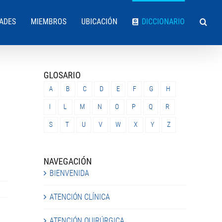
DADES
MIEMBROS
UBICACIÓN
DICCIONARIO
GLOSARIO
A
B
C
D
E
F
G
H
I
L
M
N
O
P
Q
R
S
T
U
V
W
X
Y
Z
NAVEGACIÓN
BIENVENIDA
ATENCIÓN CLÍNICA
ATENCIÓN QUIRÚRGICA