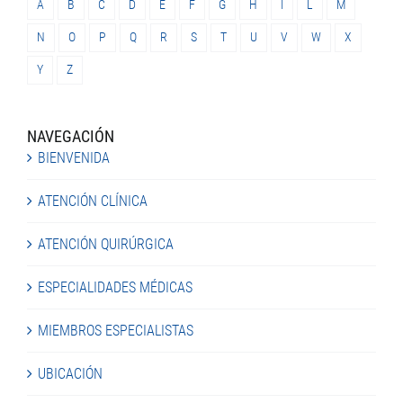
A
B
C
D
E
F
G
H
I
L
M
N
O
P
Q
R
S
T
U
V
W
X
Y
Z
NAVEGACIÓN
BIENVENIDA
ATENCIÓN CLÍNICA
ATENCIÓN QUIRÚRGICA
ESPECIALIDADES MÉDICAS
MIEMBROS ESPECIALISTAS
UBICACIÓN