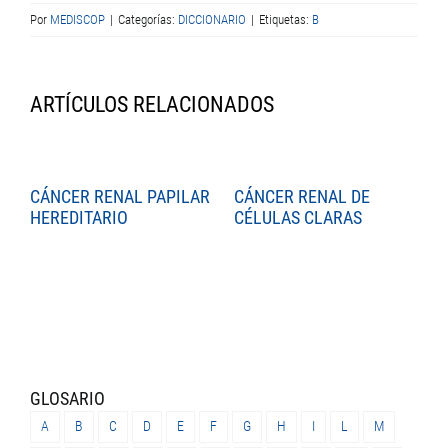
Por
MEDISCOP
|
Categorías:
DICCIONARIO
|
Etiquetas:
B
ARTÍCULOS RELACIONADOS
CÁNCER RENAL PAPILAR
CÁNCER RENAL DE
C
HEREDITARIO
CÉLULAS CLARAS
C
GLOSARIO
A
B
C
D
E
F
G
H
I
L
M