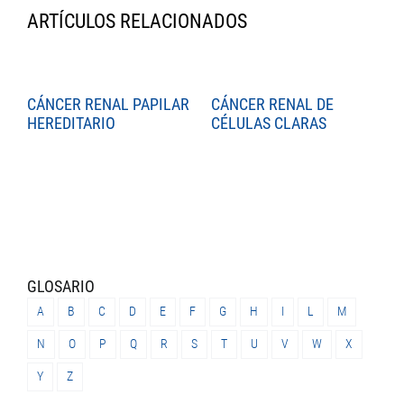
ARTÍCULOS RELACIONADOS
CÁNCER RENAL PAPILAR
CÁNCER RENAL DE
C
HEREDITARIO
CÉLULAS CLARAS
C
GLOSARIO
A
B
C
D
E
F
G
H
I
L
M
N
O
P
Q
R
S
T
U
V
W
X
Y
Z