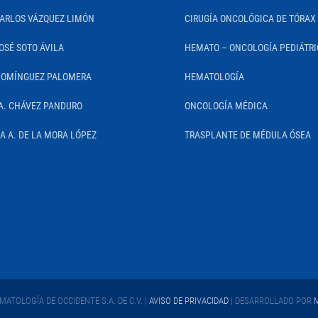
CARLOS VÁZQUEZ LIMÓN
CIRUGÍA ONCOLÓGICA DE TÓRAX
OSÉ SOTO ÁVILA
HEMATO – ONCOLOGÍA PEDIÁTR
DOMÍNGUEZ PALOMERA
HEMATOLOGÍA
A. CHÁVEZ PANDURO
ONCOLOGÍA MÉDICA
IA A. DE LA MORA LÓPEZ
TRASPLANTE DE MÉDULA ÓSEA
ATOLOGÍA DE OCCIDENTE S.A. DE C.V. |
AVISO DE PRIVACIDAD
| DESARROLLADO POR
M