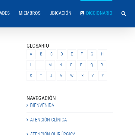
DADES
MIEMBROS
UBICACIÓN
DICCIONARIO
GLOSARIO
A
B
C
D
E
F
G
H
I
L
M
N
O
P
Q
R
S
T
U
V
W
X
Y
Z
NAVEGACIÓN
BIENVENIDA
ATENCIÓN CLÍNICA
ATENCIÓN QUIRÚRGICA