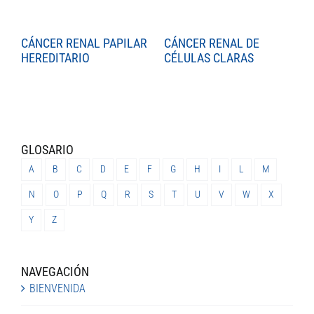
CÁNCER RENAL PAPILAR
CÁNCER RENAL DE
C
HEREDITARIO
CÉLULAS CLARAS
C
GLOSARIO
A
B
C
D
E
F
G
H
I
L
M
N
O
P
Q
R
S
T
U
V
W
X
Y
Z
NAVEGACIÓN
BIENVENIDA